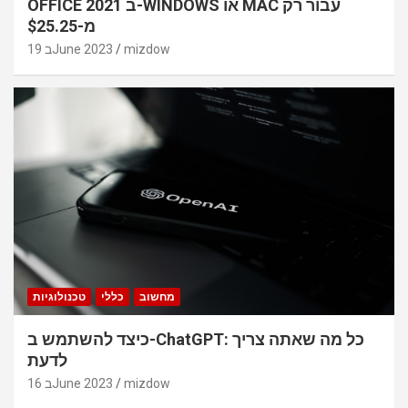
OFFICE 2021 ב-WINDOWS או MAC עבור רק
מ-$25.25
mizdow
19 בJune 2023
מחשוב
כללי
טכנולוגיות
כיצד להשתמש ב-ChatGPT: כל מה שאתה צריך
לדעת
mizdow
16 בJune 2023