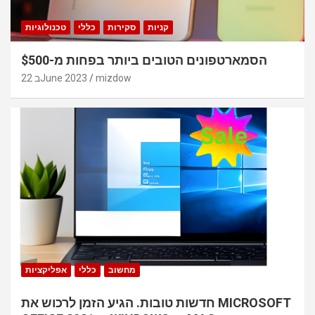
קניות
סקירות
כללי
טכנולוגיות
הסמארטפונים הטובים ביותר בפחות מ-$500
mizdow
22 בJune 2023
מחשוב
כללי
אפליקציות
חדשות טובות. הגיע הזמן לרכוש את MICROSOFT